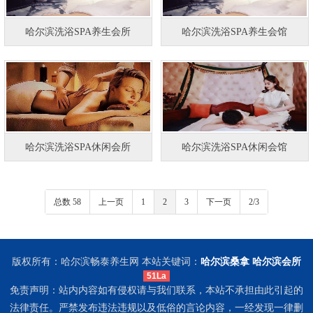
哈尔滨洗浴SPA养生会所
哈尔滨洗浴SPA养生会馆
哈尔滨洗浴SPA休闲会所
哈尔滨洗浴SPA休闲会馆
总数 58
上一页
1
2
3
下一页
2/3
版权所有：哈尔滨畅泰养生网 本站关键词：
哈尔滨桑拿
哈尔滨会所
51La
免责声明：站内内容如有侵权请与我们联系，本站不承担由此引起的
法律责任。严禁发布违法违规以及低俗的言论内容，一经发现一律删