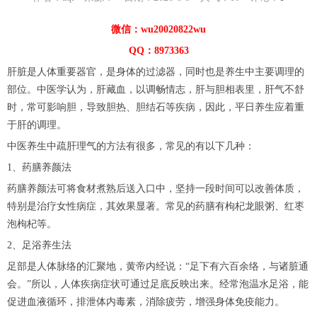
微信：wu20020822wu
QQ：8973363
肝脏是人体重要器官，是身体的过滤器，同时也是养生中主要调理的
部位。中医学认为，肝藏血，以调畅情志，肝与胆相表里，肝气不舒
时，常可影响胆，导致胆热、胆结石等疾病，因此，平日养生应着重
于肝的调理。
中医养生中疏肝理气的方法有很多，常见的有以下几种：
1、药膳养颜法
药膳养颜法可将食材煮熟后送入口中，坚持一段时间可以改善体质，
特别是治疗女性病症，其效果显著。常见的药膳有枸杞龙眼粥、红枣
泡枸杞等。
2、足浴养生法
足部是人体脉络的汇聚地，黄帝内经说：“足下有六百余络，与诸脏通
会。”所以，人体疾病症状可通过足底反映出来。经常泡温水足浴，能
促进血液循环，排泄体内毒素，消除疲劳，增强身体免疫能力。