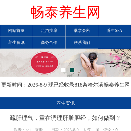
畅泰养生网
网站首页
足浴按摩
桑拿会所
养生SPA
养生资讯
商务合作
联系我们
更新时间：2026-8-9 现已经收录818条哈尔滨畅泰养生网
信息
养生资讯
疏肝理气，重在调理肝脏胆经，如何做到？
作者：aqi 来源： 日期：2026-8-9 人气：
10
评论：
0