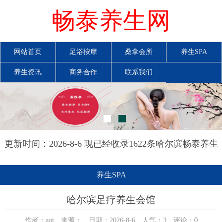
畅泰养生网
网站首页
足浴按摩
桑拿会所
养生SPA
养生资讯
商务合作
联系我们
更新时间：2026-8-6 现已经收录1622条哈尔滨畅泰养生
网信息
养生SPA
哈尔滨足疗养生会馆
作者：aqi 来源： 日期：2026-8-6 人气：
3
评论：
0